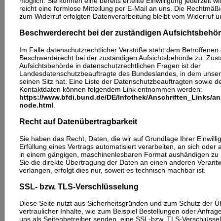
möglich. Sie können eine bereits erteilte Einwilligung jederzeit w
reicht eine formlose Mitteilung per E-Mail an uns. Die Rechtmäßi
zum Widerruf erfolgten Datenverarbeitung bleibt vom Widerruf u
Beschwerderecht bei der zuständigen Aufsichtsbehö
Im Falle datenschutzrechtlicher Verstöße steht dem Betroffenen 
Beschwerderecht bei der zuständigen Aufsichtsbehörde zu. Zus
Aufsichtsbehörde in datenschutzrechtlichen Fragen ist der
Landesdatenschutzbeauftragte des Bundeslandes, in dem unse
seinen Sitz hat. Eine Liste der Datenschutzbeauftragten sowie d
Kontaktdaten können folgendem Link entnommen werden:
https://www.bfdi.bund.de/DE/Infothek/Anschriften_Links/an
node.html
.
Recht auf Datenübertragbarkeit
Sie haben das Recht, Daten, die wir auf Grundlage Ihrer Einwilli
Erfüllung eines Vertrags automatisiert verarbeiten, an sich oder 
in einem gängigen, maschinenlesbaren Format aushändigen zu 
Sie die direkte Übertragung der Daten an einen anderen Verantw
verlangen, erfolgt dies nur, soweit es technisch machbar ist.
SSL- bzw. TLS-Verschlüsselung
Diese Seite nutzt aus Sicherheitsgründen und zum Schutz der Ü
vertraulicher Inhalte, wie zum Beispiel Bestellungen oder Anfrage
uns als Seitenbetreiber senden, eine SSL-bzw. TLS-Verschlüsse